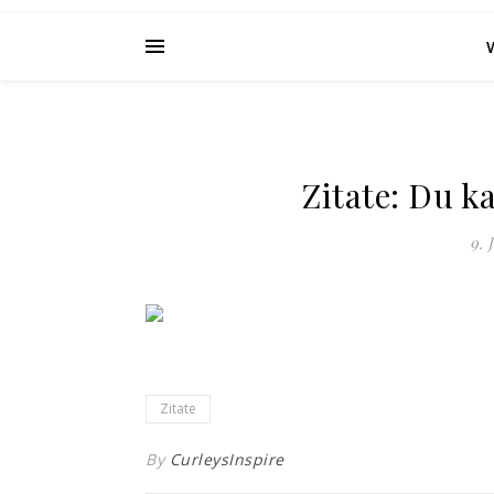
Zitate: Du k
9. 
Zitate
By
CurleysInspire