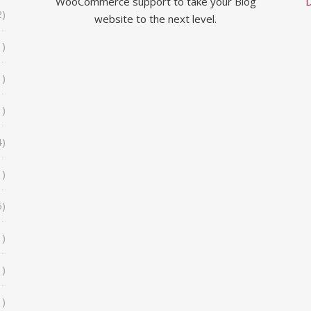
WooCommerce support to take your Blog
D
2)
website to the next level.
1)
1)
1)
4)
1)
5)
1)
1)
1)