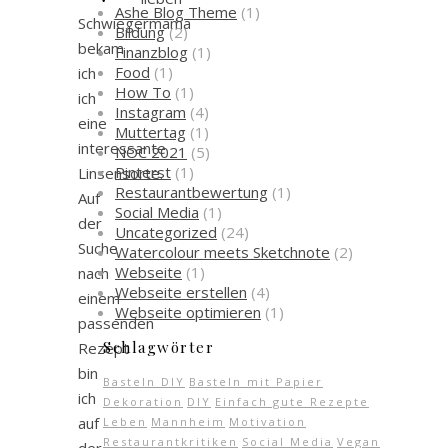
Ashe Blog Theme
(1)
Schwiegermama
Bildung
(2)
bekam
Finanzblog
(1)
Food
(1)
ich
How To
(1)
ich
Instagram
(4)
eine
Muttertag
(1)
interessante
NOC 2021
(5)
Pinterst
(1)
Linsensorte.
Restaurantbewertung
(1)
Auf
Social Media
(1)
der
Uncategorized
(24)
Suche
Watercolour meets Sketchnote
(2)
Webseite
(1)
nach
Webseite erstellen
(4)
einem
Webseite optimieren
(1)
passenden
Schlagwörter
Rezept
bin
Basteln DIY
Basteln mit Papier
ich
Dekoration
DIY
Einfach gute Rezepte
auf
Leben
Mannheim
Motivation
Restaurantkritiken
Social Media
Vegan
der