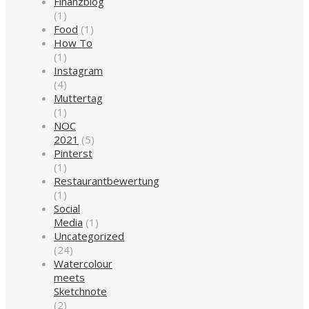
Finanzblog
(1)
Food
(1)
How To
(1)
Instagram
(4)
Muttertag
(1)
NOC
2021
(5)
Pinterst
(1)
Restaurantbewertung
(1)
Social
Media
(1)
Uncategorized
(24)
Watercolour
meets
Sketchnote
(2)