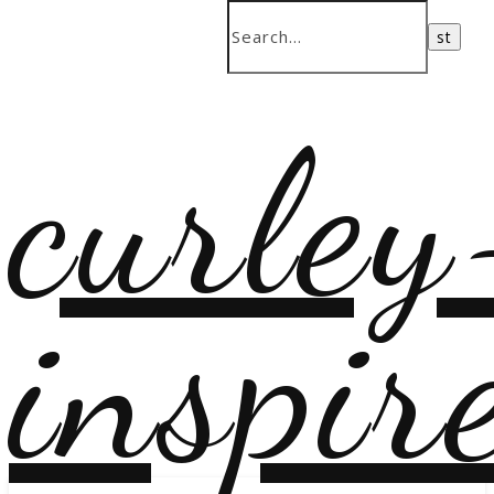
curley
inspir