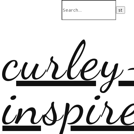
curley
inspir