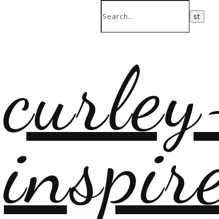
curley
inspir