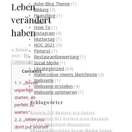
Ashe Blog Theme
(1)
Leben
Bildung
(2)
Finanzblog
(1)
verändert
Food
(1)
How To
(1)
haben
Instagram
(4)
Muttertag
(1)
NOC 2021
(5)
9. Januar
Pinterst
(1)
2025
/
No
Restaurantbewertung
(1)
Comments
Social Media
(1)
Uncategorized
(24)
Contents
Watercolour meets Sketchnote
(2)
Webseite
(1)
1.
1. „Besser
Webseite erstellen
(4)
unperfekt
Webseite optimieren
(1)
starten, als
Schlagwörter
perfekt zu
warten.“
Basteln DIY
Basteln mit Papier
Dekoration
DIY
Einfach gute Rezepte
2.
2. „When you
Leben
Mannheim
Motivation
don’t put yourself
Restaurantkritiken
Social Media
Vegan