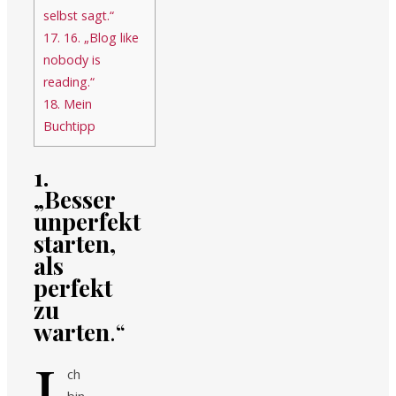
selbst sagt.“
17.
16. „Blog like
nobody is
reading.“
18.
Mein
Buchtipp
1.
„Besser
unperfekt
starten,
als
perfekt
zu
warten
.“
I
ch
bin