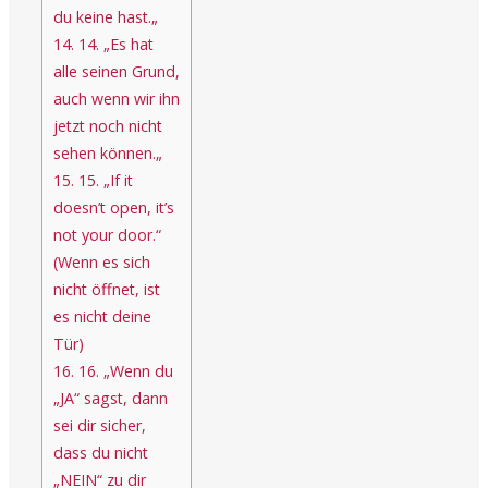
du keine hast.„
14.
14. „Es hat
alle seinen Grund,
auch wenn wir ihn
jetzt noch nicht
sehen können.„
15.
15. „If it
doesn’t open, it’s
not your door.“
(Wenn es sich
nicht öffnet, ist
es nicht deine
Tür)
16.
16. „Wenn du
„JA“ sagst, dann
sei dir sicher,
dass du nicht
„NEIN“ zu dir