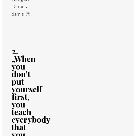
–> raus
damit! 🙂
2.
„When
you
don’t
put
yourself
first,
you
teach
everybody
that
you