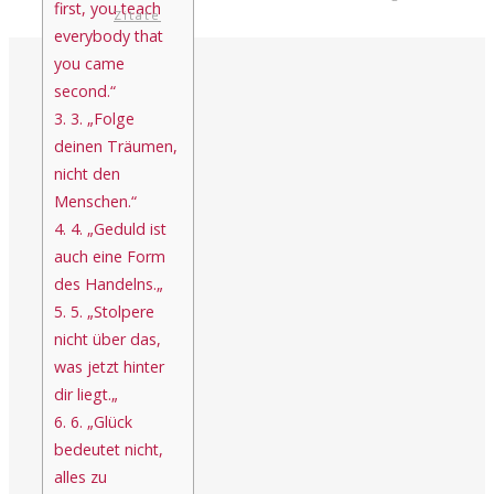
first, you teach
Zitate
everybody that
you came
second.“
3.
3. „Folge
deinen Träumen,
nicht den
Menschen.“
4.
4. „Geduld ist
auch eine Form
des Handelns.„
5.
5. „Stolpere
nicht über das,
was jetzt hinter
dir liegt.„
6.
6. „Glück
bedeutet nicht,
alles zu