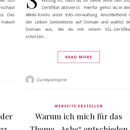
an sich
Wichtig ist, dass du für deine Seite den SS
nschaut
Zertifikat aktivierst. Hierfür gehst du in de
us. Das
Allinkl-Konto unter KAS-Verwaltung. Anschließend i
 Haken!
der Linken Seitenleiste auf Domain und wählst di
Domain aus, die du mit einem SSL-Zertifika
schützen…
READ MORE
CurleysInspire
WEBSEITE ERSTELLEN
 der
Warum ich mich für das
nz
Theme „Ashe“ entschieden