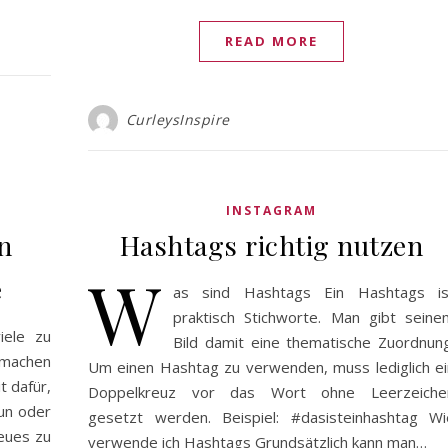
READ MORE
CurleysInspire
INSTAGRAM
n
Hashtags richtig nutzen
W
e
as sind Hashtags Ein Hashtags is
praktisch Stichworte. Man gibt seine
iele zu
Bild damit eine thematische Zuordnung
machen
Um einen Hashtag zu verwenden, muss lediglich ei
t dafür,
Doppelkreuz vor das Wort ohne Leerzeiche
tun oder
gesetzt werden. Beispiel: #dasisteinhashtag Wi
eues zu
verwende ich Hashtags Grundsätzlich kann man…