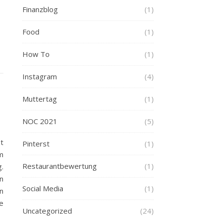
Finanzblog
(1)
Food
(1)
How To
(1)
Instagram
(4)
Muttertag
(1)
NOC 2021
(5)
t
Pinterst
(1)
m
Restaurantbewertung
(1)
.
n
Social Media
(1)
n
e
Uncategorized
(24)