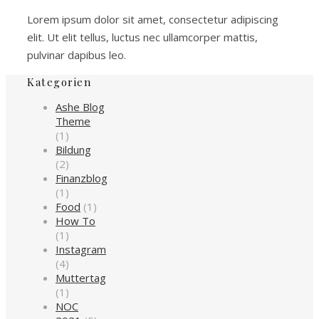
Lorem ipsum dolor sit amet, consectetur adipiscing
elit. Ut elit tellus, luctus nec ullamcorper mattis,
pulvinar dapibus leo.
Kategorien
Ashe Blog
Theme
(1)
Bildung
(2)
Finanzblog
(1)
Food
(1)
How To
(1)
Instagram
(4)
Muttertag
(1)
NOC