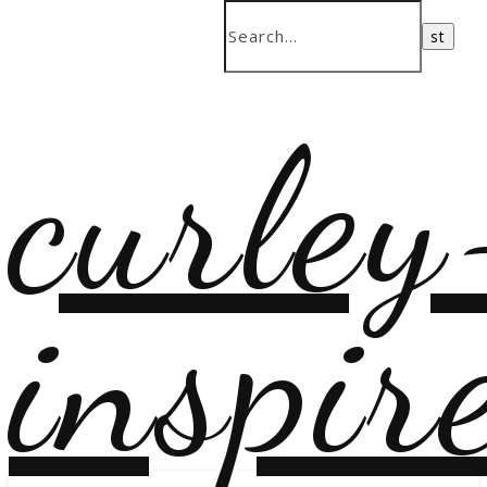
curley
inspir